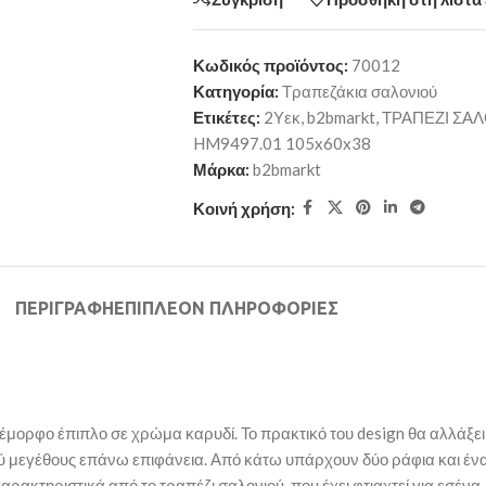
Κωδικός προϊόντος:
70012
Κατηγορία:
Τραπεζάκια σαλονιού
Ετικέτες:
2Υεκ
,
b2bmarkt
,
ΤΡΑΠΕΖΙ ΣΑ
HM9497.01 105x60x38
Μάρκα:
b2bmarkt
Κοινή χρήση:
ΠΕΡΙΓΡΑΦΉ
ΕΠΙΠΛΈΟΝ ΠΛΗΡΟΦΟΡΊΕΣ
ορφο έπιπλο σε χρώμα καρυδί. Το πρακτικό του design θα αλλάξει τ
ικού μεγέθους επάνω επιφάνεια. Από κάτω υπάρχουν δύο ράφια και έ
χαρακτηριστικά από το τραπέζι σαλονιού, που έχει φτιαχτεί για εσένα.