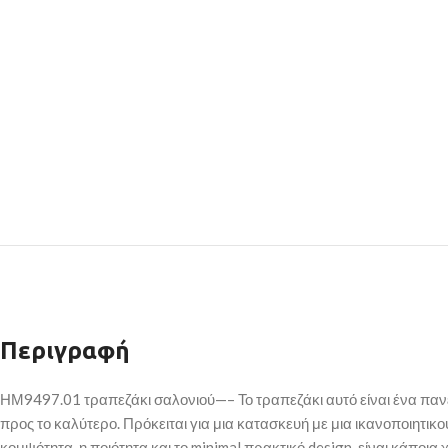
Περιγραφή
ΗΜ9497.01 τραπεζάκι σαλονιού—– Το τραπεζάκι αυτό είναι ένα πανέμ
προς το καλύτερο. Πρόκειται για μια κατασκευή με μια ικανοποιητ
κομψότητα, η ποιότητα και το minimal πρακτικό design, είναι κάποια 