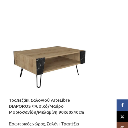
Τραπεζάκι Σαλονιού ArteLibre
Τραπεζάκι Σαλο
Face
DIAPOROS Φυσικό/Μαύρο
Λευκό/Σκούρο 
Μοριοσανίδα/Μελαμίνη 90x60x40cm
Μελαμίνη 100x
X
Εσωτερικός χώρος
,
Σαλόνι
,
Τραπέζια
Εσωτερικός χώρ
Insta