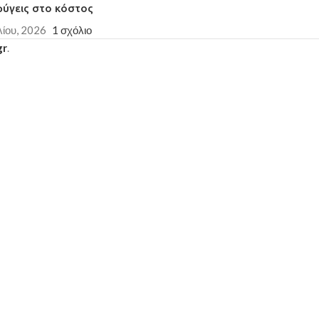
φύγεις στο κόστος
εργάσιμες ημέρες
Παράδοση σε 3-10 εργάσιμες ημέρες
λίου, 2026
1 σχόλιο
gr
.