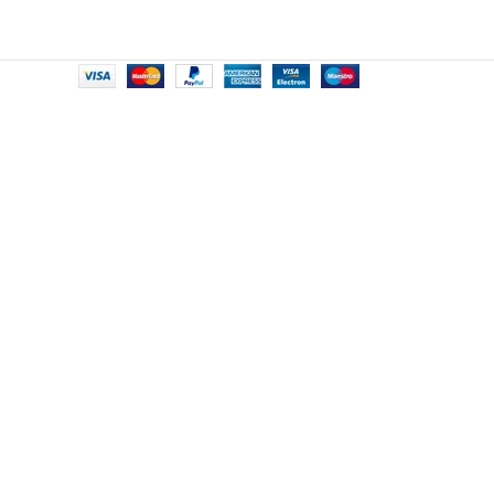
του σπιτιού
Παράδοση σε 3-10 εργάσιμες ημέρες