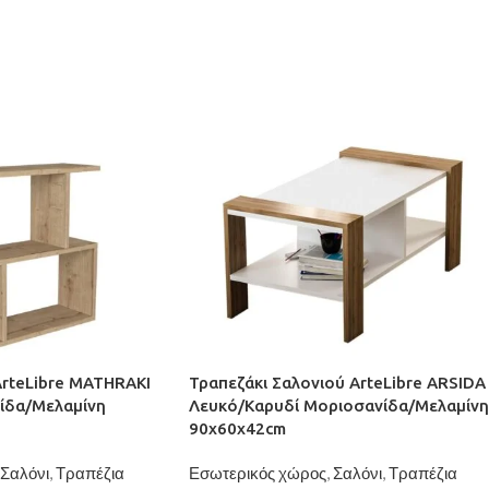
ArteLibre MATHRAKI
Τραπεζάκι Σαλονιού ArteLibre ARSIDA
ίδα/Μελαμίνη
Λευκό/Καρυδί Μοριοσανίδα/Μελαμίνη
90x60x42cm
Σαλόνι
,
Τραπέζια
Εσωτερικός χώρος
,
Σαλόνι
,
Τραπέζια