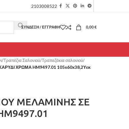
2103008522
ΣΎΝΔΕΣΗ / ΕΓΓΡΑΦΉ
0,00
€
ι
/
Τραπέζια Σαλονιού
/
Τραπεζάκια σαλονιού
/
ΚΑΡΥΔΙ ΧΡΩΜΑ HM9497.01 105x60x38,2Υεκ
ΙΟΥ ΜΕΛΑΜΙΝΗΣ ΣΕ
HM9497.01