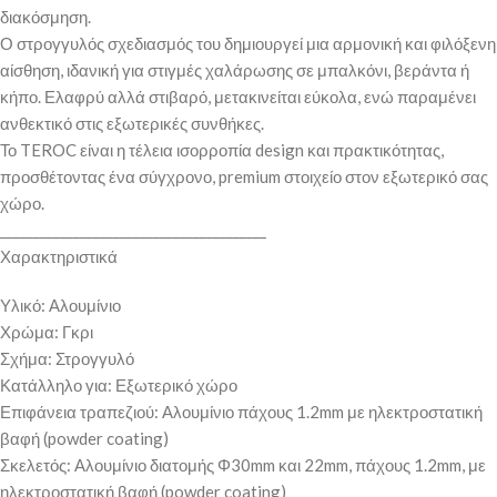
διακόσμηση.
Ο στρογγυλός σχεδιασμός του δημιουργεί μια αρμονική και φιλόξενη
αίσθηση, ιδανική για στιγμές χαλάρωσης σε μπαλκόνι, βεράντα ή
κήπο. Ελαφρύ αλλά στιβαρό, μετακινείται εύκολα, ενώ παραμένει
ανθεκτικό στις εξωτερικές συνθήκες.
Το TEROC είναι η τέλεια ισορροπία design και πρακτικότητας,
προσθέτοντας ένα σύγχρονο, premium στοιχείο στον εξωτερικό σας
χώρο.
________________________________________
Χαρακτηριστικά
Υλικό: Αλουμίνιο
Χρώμα: Γκρι
Σχήμα: Στρογγυλό
Κατάλληλο για: Εξωτερικό χώρο
Επιφάνεια τραπεζιού: Αλουμίνιο πάχους 1.2mm με ηλεκτροστατική
βαφή (powder coating)
Σκελετός: Αλουμίνιο διατομής Φ30mm και 22mm, πάχους 1.2mm, με
ηλεκτροστατική βαφή (powder coating)