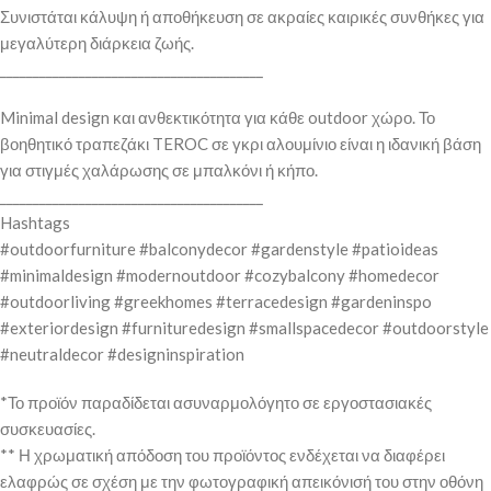
Συνιστάται κάλυψη ή αποθήκευση σε ακραίες καιρικές συνθήκες για
μεγαλύτερη διάρκεια ζωής.
________________________________________
Minimal design και ανθεκτικότητα για κάθε outdoor χώρο. Το
βοηθητικό τραπεζάκι TEROC σε γκρι αλουμίνιο είναι η ιδανική βάση
για στιγμές χαλάρωσης σε μπαλκόνι ή κήπο.
________________________________________
Hashtags
#outdoorfurniture #balconydecor #gardenstyle #patioideas
#minimaldesign #modernoutdoor #cozybalcony #homedecor
#outdoorliving #greekhomes #terracedesign #gardeninspo
#exteriordesign #furnituredesign #smallspacedecor #outdoorstyle
#neutraldecor #designinspiration
*Το προϊόν παραδίδεται ασυναρμολόγητο σε εργοστασιακές
συσκευασίες.
** Η χρωματική απόδοση του προϊόντος ενδέχεται να διαφέρει
ελαφρώς σε σχέση με την φωτογραφική απεικόνισή του στην οθόνη