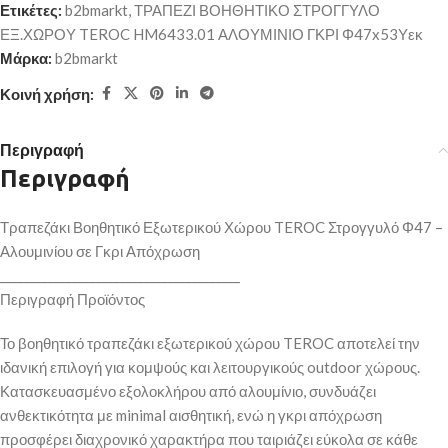
Ετικέτες:
b2bmarkt
,
ΤΡΑΠΕΖΙ ΒΟΗΘΗΤΙΚΟ ΣΤΡΟΓΓΥΛΟ
ΕΞ.ΧΩΡΟΥ TEROC HM6433.01 ΑΛΟΥΜΙΝΙΟ ΓΚΡΙ Φ47x53Υεκ
Μάρκα:
b2bmarkt
Κοινή χρήση:
Περιγραφή
Περιγραφή
Τραπεζάκι Βοηθητικό Εξωτερικού Χώρου TEROC Στρογγυλό Φ47 –
Αλουμινίου σε Γκρι Απόχρωση
________________________________________
Περιγραφή Προϊόντος
Το βοηθητικό τραπεζάκι εξωτερικού χώρου TEROC αποτελεί την
ιδανική επιλογή για κομψούς και λειτουργικούς outdoor χώρους.
Κατασκευασμένο εξολοκλήρου από αλουμίνιο, συνδυάζει
ανθεκτικότητα με minimal αισθητική, ενώ η γκρι απόχρωση
προσφέρει διαχρονικό χαρακτήρα που ταιριάζει εύκολα σε κάθε