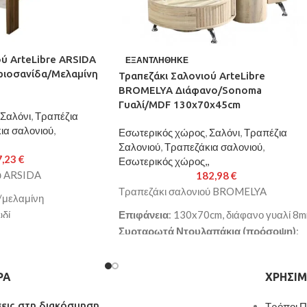
ύ ArteLibre ARSIDA
ΕΞΑΝΤΛΉΘΗΚΕ
ριοσανίδα/Μελαμίνη
Τραπεζάκι Σαλονιού ArteLibre
BROMELYA Διάφανο/Sonoma
Γυαλί/MDF 130x70x45cm
Σαλόνι
,
Τραπέζια
ια σαλονιού
,
Εσωτερικός χώρος
,
Σαλόνι
,
Τραπέζια
Σαλονιού
,
Τραπεζάκια σαλονιού
,
7,23
€
Εσωτερικός χώρος,,
ύ ARSIDA
182,98
€
Τραπεζάκι σαλονιού BROMELYA
/μελαμίνη
υδί
Επιφάνεια
: 130x70cm, διάφανο γυαλί 8
0x42cm
Συρταρωτά Ντουλαπάκια (πρόσοψη)
:
ς ποιότητας
38x15cm, sonoma MDF
νδυση μελαμίνης με
Συρταρωτά Ντουλαπάκια (εσωτερικά)
:
ΡΑ
ΧΡΉΣΙΜ
αι στο χρόνο
14x15cm, sonoma MDF
 με τα Ευρωπαϊκά
Βοηθητικά Κυλινδρικά Σκαμπώ
:
σεις στη διακόσμηση
Τρόποι 