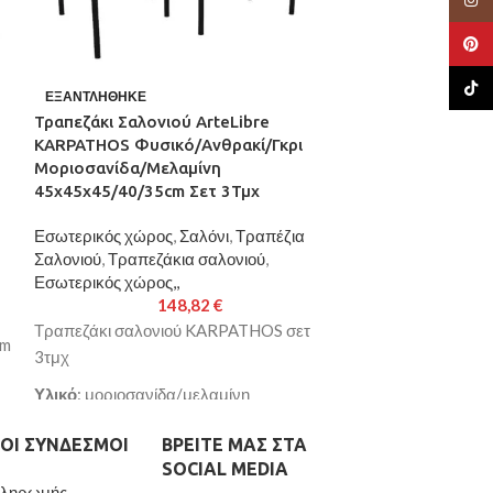
Pinte
TikTo
Τραπεζάκι Σαλο
ΕΞΑΝΤΛΉΘΗΚΕ
Σκούρο Καφέ 
Τραπεζάκι Σαλονιού ArteLibre
KARPATHOS Φυσικό/Ανθρακί/Γκρι
Εσωτερικός χώρ
Μοριοσανίδα/Μελαμίνη
Σαλονιού
,
Τραπε
45x45x45/40/35cm Σετ 3Τμχ
Εσωτερικός χώρο
Εσωτερικός χώρος
,
Σαλόνι
,
Τραπέζια
Τραπεζάκι σαλον
Σαλονιού
,
Τραπεζάκια σαλονιού
,
Εσωτερικός χώρος,,
Διαστάσεις
: 98
148,82
€
Χρώμα
: καφέ
Τραπεζάκι σαλονιού KARPATHOS σετ
mm
Παράδοση σε 3-
3τμχ
Υλικό
: μοριοσανίδα/μελαμίνη
Χρώμα
: φυσικό/ανθρακί/γκρι
ΟΙ ΣΎΝΔΕΣΜΟΙ
ΒΡΕΊΤΕ ΜΑΣ ΣΤΑ
Διαστάσεις
:
SOCIAL MEDIA
45x45x45/45x45x40/45x45x35cm
Πληρωμής