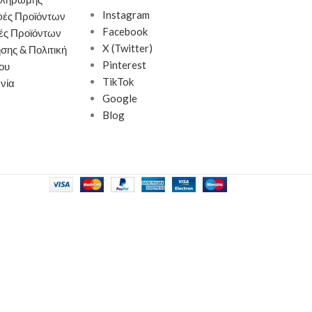
Σκελετός από υψηλής ποιότητας
Instagram
φές Προϊόντων
μοριοσανίδα με επένδυση μελαμίνης με
Facebook
ές Προϊόντων
αντοχή στη φθορά και στο χρόνο
X (Twitter)
σης & Πολιτική
Παράγεται σύμφωνα με τα Ευρωπαϊκά
Pinterest
ου
πρότυπα ποιότητας Ε1 που είναι ακίνδυνα
TikTok
νία
για το περιβάλλον και την υγεία
Google
Σχεδιασμένο ώστε να μπορεί να ταιριάζει
Blog
και να συμπληρώνει οποιοδήποτε χώρο
του σπιτιού
Παράδοση σε 3-10 εργάσιμες ημέρες