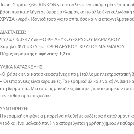
Το σετ 2 τραπεζιών RINKON για το σαλόνι είναι ακόμα μία νέα προσ
βάση που καταλήγει σε όμορφο «λαιμό», και το άλλο έχει κυλινδρικ
ΧΡΥΣΑ «νερά». Ιδανικά τόσο για το σπίτι, όσο και για επαγγελματικο
ΔΙΑΣΤΑΣΕΙΣ:
Ψηλό: Φ50×47Υ εκ.—ΟΨΗ ΛΕΥΚΟΥ-ΧΡΥΣΟΥ ΜΑΡΜΑΡΟΥ
Χαμηλό: Φ70×37Υ εκ.—ΟΨΗ ΛΕΥΚΟΥ-ΧΡΥΣΟΥ ΜΑΡΜΑΡΟΥ
Πάχος κεραμικής επιφάνειας: 1,2 εκ.
ΥΛΙΚΑ ΚΑΤΑΣΚΕΥΗΣ:
-Οι βάσεις είναι κατασκευασμένες από μέταλλο με ηλεκτροστατική βα
– Οι επιφάνειες είναι κεραμικές. Τα κεραμικά υλικά είναι α) Ανθεκτ
στη θερμότητα: Μία από τις μοναδικές ιδιότητες των κεραμικών τρα
τον καθαρισμό παιχνιδάκι.
ΣΥΝΤΗΡΗΣΗ:
Η κεραμική επιφάνεια μπορεί να πλυθεί με ουδέτερα ή απολυμαντικ
νερό και ένα μαλακό πανί. Να αποφεύγεται η χρήση χημικών καθαρι