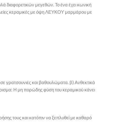
υλά διαφορετικών μεγεθών. Το ένα έχει κωνική
αι λείες κεραμικές με όψη ΛΕΥΚΟΥ μαρμάρου με
ει σε γρατσουνιές και βαθουλώματα. β) Ανθεκτικά
θάρισμα: Η μη πορώδης φύση του κεραμικού κάνει
ρήσης τους και κατόπιν να ξεπλυθεί με καθαρό