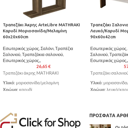
Τραπεζάκι Άκρης ArteLibre MATHRAKI
Τραπεζάκι Σαλονιο
Καρυδί Μοριοσανίδα/Μελαμίνη
Λευκό/Καρυδί Μο
60x20x60cm
90x60x42cm
Εσωτερικός χώρος
,
Σαλόνι
,
Τραπέζια
Εσωτερικός χώρος
,
Σαλονιού
,
Τραπεζάκια σαλονιού
,
Σαλονιού
,
Τραπεζάκ
Εσωτερικός χώρος,,
Εσωτερικός χώρος,,
26,65
€
5
Τραπεζάκι άκρης MATHRAKI
Τραπεζάκι σαλονιο
Υλικό
: μοριοσανίδα/μελαμίνη
Υλικό
: μοριοσανίδα
Χρώμα
: καρυδί
Χρώμα
: λευκό/καρ
Διαστάσεις
: 60x20x60cm
Διαστάσεις
: 90x6
Σκελετός από υψηλής ποιότητας
Σκελετός από υψηλή
μοριοσανίδα με επένδυση μελαμίνης με
μοριοσανίδα με επέ
ΠΡΌΣΦΑΤΑ ΆΡΘ
αντοχή στη φθορά και στο χρόνο
αντοχή στη φθορά κ
Παράγεται σύμφωνα με τα Ευρωπαϊκά
Παράγεται σύμφωνα
Οι τά