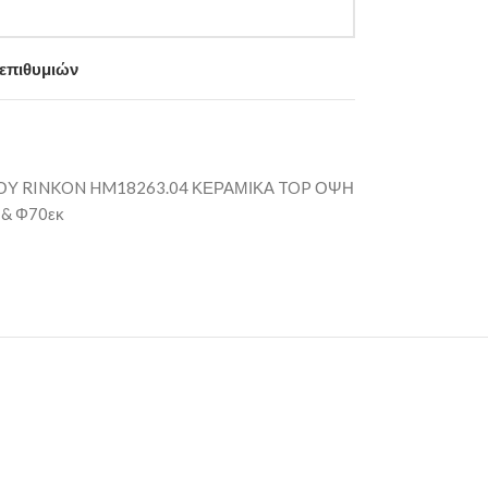
 επιθυμιών
ΟΥ RINKON HM18263.04 ΚΕΡΑΜΙΚΑ TOP ΟΨΗ
& Φ70εκ