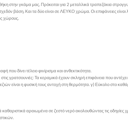
θήκη στην γκάμα μας. Πρόκειται για 2 μεταλλικά τραπεζάκια στρογγ
ή σχεδόν βάση. Και τα δύο είναι σε ΛΕΥΚΟ χρώμα. Οι επιφάνειες είν
ύς χώρους.
φή που δίνει τέλειο φινίρισμα και ανθεκτικότητα.
ικά στις γρατσουνιές: Τα κεραμικά έχουν σκληρή επιφάνεια που αντέχ
πεζιών είναι η φυσική τους αντοχή στη θερμότητα. γ) Εύκολο στο κα
ά καθαριστικά αραιωμένα σε ζεστό νερό ακολουθώντας τις οδηγίες χ
στικών.