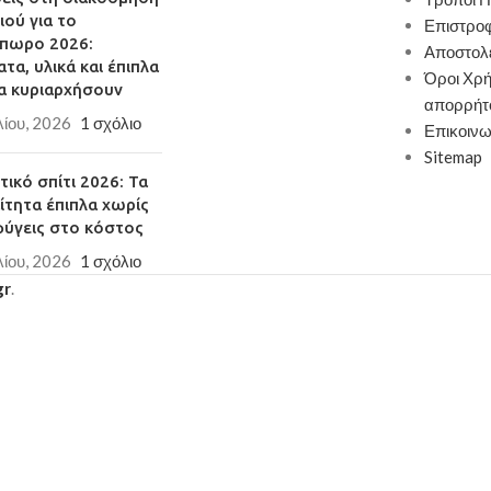
Ε1 που είναι ακίνδυνα
Φ30x32cm, sonoma/λευκό MDF/PU
ιού για το
Επιστρο
ι την υγεία
Πόδια
: ασημί ανοξείδωτο ατσάλι
πωρο 2026:
Αποστολ
σμό, ανθεκτικά υλικά
Εξωτερικές Διαστάσεις
: 130x70x45cm
τα, υλικά και έπιπλα
Όροι Χρή
σης μικροαντικειμένων
Μοντέρνος σχεδιασμός
α κυριαρχήσουν
απορρήτ
Πρακτική αποθήκευση
λίου, 2026
1 σχόλιο
Επικοινω
 μπορεί να ταιριάζει
Παράδοση σε 3-10 εργάσιμες ημέρες
Sitemap
ι οποιοδήποτε χώρο
ικό σπίτι 2026: Τα
ίτητα έπιπλα χωρίς
εργάσιμες ημέρες
φύγεις στο κόστος
λίου, 2026
1 σχόλιο
gr
.