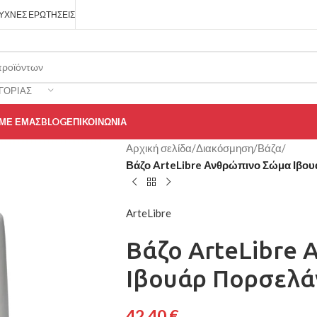
ΥΧΝΈΣ ΕΡΩΤΉΣΕΙΣ
ΓΟΡΊΑΣ
 ΜΕ ΕΜΆΣ
BLOG
ΕΠΙΚΟΙΝΩΝΊΑ
Αρχική σελίδα
/
Διακόσμηση
/
Βάζα
/
Βάζο ArteLibre Ανθρώπινο Σώμα Ιβο
ArteLibre
Βάζο ArteLibre
Ιβουάρ Πορσελά
42,40
€