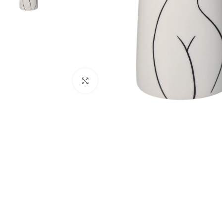
Κάντε κλικ για μεγέθυνση