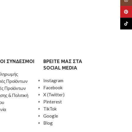
Pinte
TikTo
ΟΙ ΣΎΝΔΕΣΜΟΙ
ΒΡΕΊΤΕ ΜΑΣ ΣΤΑ
SOCIAL MEDIA
Πληρωμής
Instagram
φές Προϊόντων
Facebook
ές Προϊόντων
X (Twitter)
σης & Πολιτική
Pinterest
ου
TikTok
νία
Google
Blog