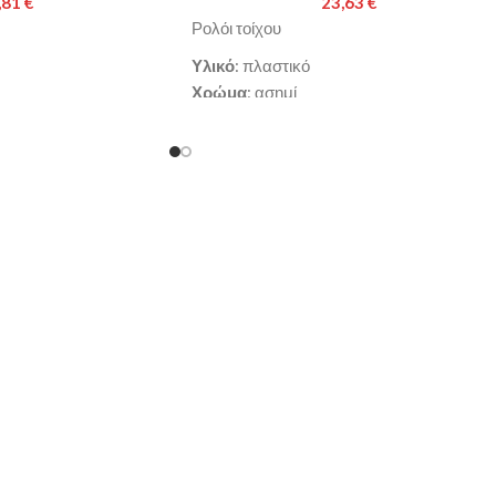
,81
€
23,63
€
Ρολόι τοίχου
Υλικό
: πλαστικό
Χρώμα
: ασημί
x4.4cm
Διαστάσεις
: Φ50.7x5.2cm
εργάσιμες ημέρες
Παράδοση σε 3-10 εργάσιμες ημέρες