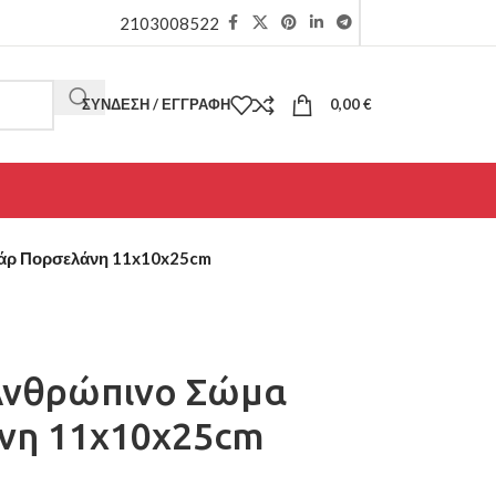
2103008522
ΣΎΝΔΕΣΗ / ΕΓΓΡΑΦΉ
0,00
€
υάρ Πορσελάνη 11x10x25cm
 Ανθρώπινο Σώμα
νη 11x10x25cm