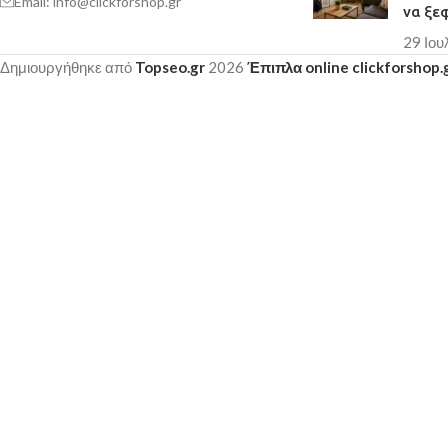
Email: info@clickforshop.gr
να ξε
29 Ιου
Δημιουργήθηκε από
Topseo.gr
2026
Έπιπλα online clickforshop.