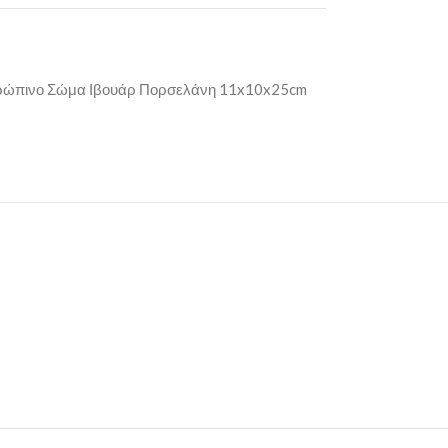
θρώπινο Σώμα Ιβουάρ Πορσελάνη 11x10x25cm