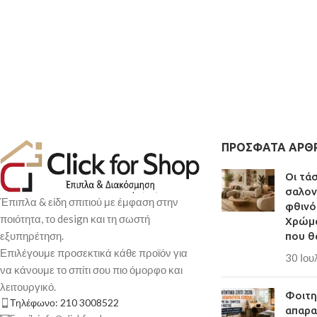
ΠΡΌΣΦΑΤΑ ΆΡΘ
Οι τά
σαλον
Έπιπλα & είδη σπιτιού με έμφαση στην
φθινό
ποιότητα, το design και τη σωστή
Χρώμα
εξυπηρέτηση.
που θ
Επιλέγουμε προσεκτικά κάθε προϊόν για
30 Ιου
να κάνουμε το σπίτι σου πιο όμορφο και
λειτουργικό.
Φοιτητ
Τηλέφωνο: 210 3008522
απαρα