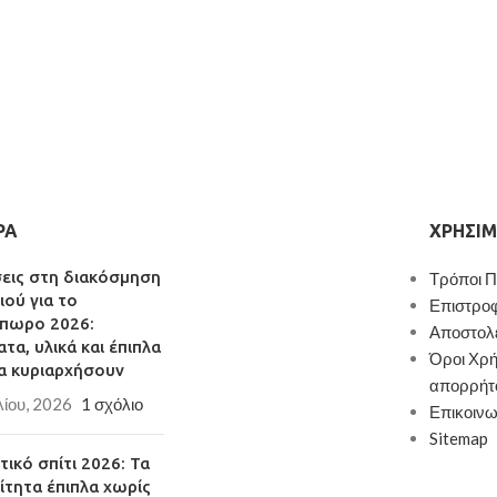
ΡΑ
ΧΡΉΣΙΜ
σεις στη διακόσμηση
Τρόποι 
ιού για το
Επιστρο
πωρο 2026:
Αποστολ
τα, υλικά και έπιπλα
Όροι Χρή
α κυριαρχήσουν
απορρήτ
λίου, 2026
1 σχόλιο
Επικοινω
Sitemap
ικό σπίτι 2026: Τα
ίτητα έπιπλα χωρίς