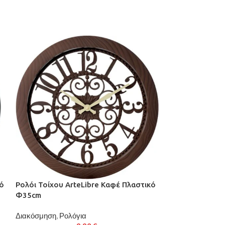
κό
Ρολόι Τοίχου ArteLibre Καφέ Πλαστικό
Ρολόι Τοίχου A
Φ35cm
Πλαστικό Φ45.
Διακόσμηση
,
Ρολόγια
Διακόσμηση
,
Ρολ