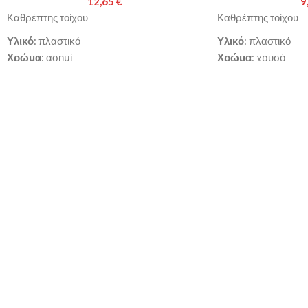
12,65
€
9
Καθρέπτης τοίχου
Καθρέπτης τοίχου
Υλικό
: πλαστικό
Υλικό
: πλαστικό
Χρώμα
: ασημί
Χρώμα
: χρυσό
Διαστάσεις
: Φ45.7x4.6cm
Διαστάσεις
: Φ40.6
Παράδοση σε 3-10 εργάσιμες ημέρες
Παράδοση σε 3-10 