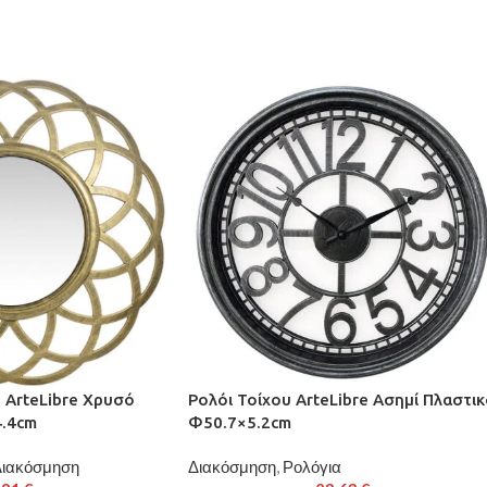
 ArteLibre Χρυσό
Ρολόι Τοίχου ArteLibre Ασημί Πλαστι
4.4cm
Φ50.7×5.2cm
ιακόσμηση
Διακόσμηση
,
Ρολόγια