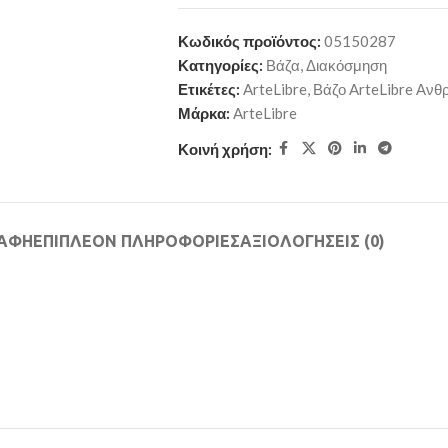
Κωδικός προϊόντος:
05150287
Κατηγορίες:
Βάζα
,
Διακόσμηση
Ετικέτες:
ArteLibre
,
Βάζο ArteLibre Αν
Μάρκα:
ArteLibre
Κοινή χρήση:
ΡΑΦΉ
ΕΠΙΠΛΈΟΝ ΠΛΗΡΟΦΟΡΊΕΣ
ΑΞΙΟΛΟΓΉΣΕΙΣ (0)