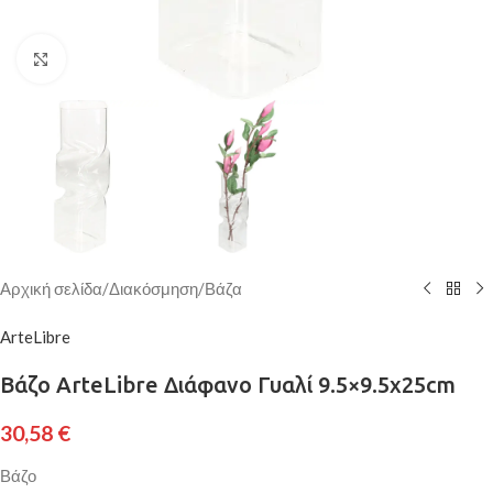
Κάντε κλικ για μεγέθυνση
Αρχική σελίδα
/
Διακόσμηση
/
Βάζα
ArteLibre
Βάζο ArteLibre Διάφανο Γυαλί 9.5×9.5x25cm
30,58
€
Βάζο