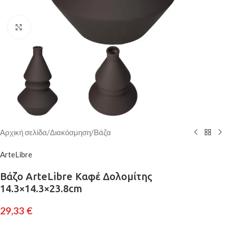
Κάντε κλικ για μεγέθυνση
Αρχική σελίδα
/
Διακόσμηση
/
Βάζα
ArteLibre
Βάζο ArteLibre Καφέ Δολομίτης
14.3×14.3×23.8cm
29,33
€