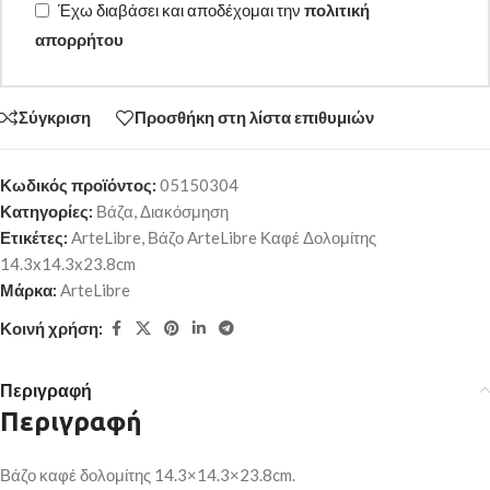
Έχω διαβάσει και αποδέχομαι την
πολιτική
απορρήτου
Σύγκριση
Προσθήκη στη λίστα επιθυμιών
Κωδικός προϊόντος:
05150304
Κατηγορίες:
Βάζα
,
Διακόσμηση
Ετικέτες:
ArteLibre
,
Βάζο ArteLibre Καφέ Δολομίτης
14.3x14.3x23.8cm
Μάρκα:
ArteLibre
Κοινή χρήση:
Περιγραφή
Περιγραφή
Βάζο καφέ δολομίτης 14.3×14.3×23.8cm.