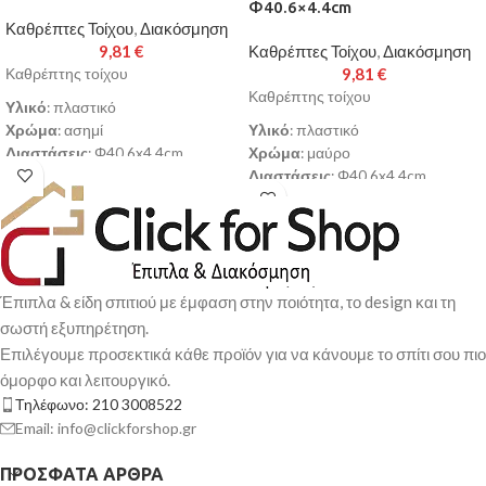
Φ40.6×4.4cm
Καθρέπτες Τοίχου
,
Διακόσμηση
9,81
€
Καθρέπτες Τοίχου
,
Διακόσμηση
9,81
€
Καθρέπτης τοίχου
Καθρέπτης τοίχου
Υλικό
: πλαστικό
Χρώμα
: ασημί
Υλικό
: πλαστικό
Διαστάσεις
: Φ40.6x4.4cm
Χρώμα
: μαύρο
Παράδοση σε 3-10 εργάσιμες
Διαστάσεις
: Φ40.6x4.4cm
ημέρες
Παράδοση σε 3-10 εργάσιμες
ημέρες
Έπιπλα & είδη σπιτιού με έμφαση στην ποιότητα, το design και τη
σωστή εξυπηρέτηση.
Επιλέγουμε προσεκτικά κάθε προϊόν για να κάνουμε το σπίτι σου πιο
όμορφο και λειτουργικό.
Τηλέφωνο: 210 3008522
Email: info@clickforshop.gr
ΠΡΌΣΦΑΤΑ ΆΡΘΡΑ