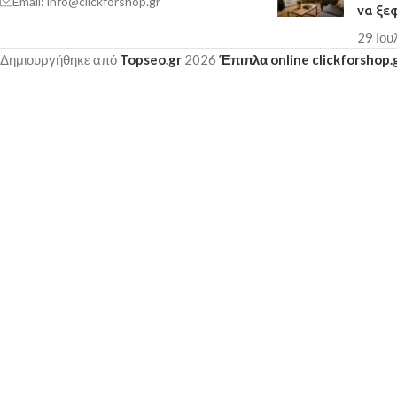
Email: info@clickforshop.gr
να ξε
29 Ιου
Δημιουργήθηκε από
Topseo.gr
2026
Έπιπλα online clickforshop.