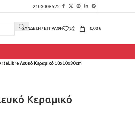
2103008522
ΣΎΝΔΕΣΗ / ΕΓΓΡΑΦΉ
0,00
€
ArteLibre Λευκό Κεραμικό 10x10x30cm
Λευκό Κεραμικό