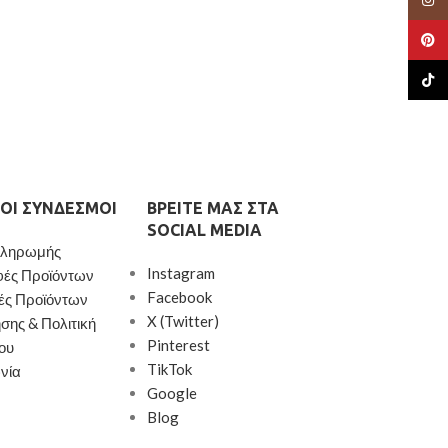
Pinte
TikTo
ΟΙ ΣΎΝΔΕΣΜΟΙ
ΒΡΕΊΤΕ ΜΑΣ ΣΤΑ
SOCIAL MEDIA
Πληρωμής
Instagram
φές Προϊόντων
Facebook
ές Προϊόντων
X (Twitter)
σης & Πολιτική
Pinterest
ου
TikTok
νία
Google
Blog