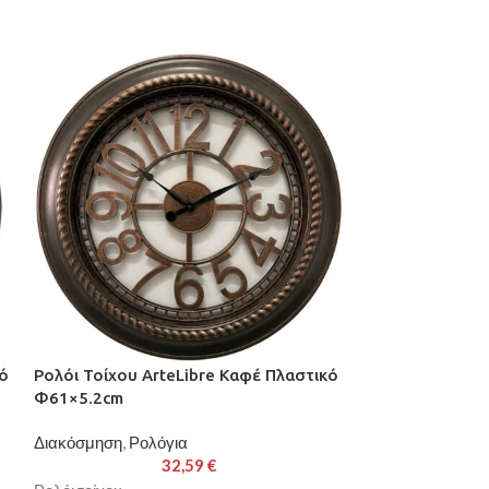
κό
Ρολόι Τοίχου ArteLibre Καφέ Πλαστικό
ΕΞΑΝΤΛΉΘΗΚΕ
Φ61×5.2cm
Ρολόι Τοίχου A
Πλαστικό Φ40.
Διακόσμηση
,
Ρολόγια
32,59
€
Διακόσμηση
,
Ρολ