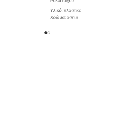
Ρολόι τοίχου
Υλικό
: πλαστικό
Χρώμα
: ασημί
x4.4cm
Διαστάσεις
: Φ50.7x5.2cm
εργάσιμες ημέρες
Παράδοση σε 3-10 εργάσιμες ημέρες