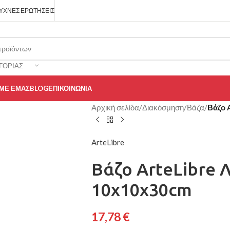
ΥΧΝΈΣ ΕΡΩΤΉΣΕΙΣ
ΓΟΡΊΑΣ
 ΜΕ ΕΜΆΣ
BLOG
ΕΠΙΚΟΙΝΩΝΊΑ
Αρχική σελίδα
/
Διακόσμηση
/
Βάζα
/
Βάζο 
ArteLibre
Βάζο ArteLibre 
10x10x30cm
17,78
€