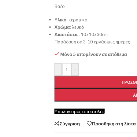
Βάζο
Υλικό
: κεραμικό
Χρώμα
: λευκό
Διαστάσεις
: 10x10x30cm
Παράδοση σε 3-10 εργάσιμες ημέρες
Μόνο 5 απομένουν σε απόθεμα
-
+
ΠΡΟΣΘΉ
Α
Υπολογισμός αποστολής
Σύγκριση
Προσθήκη στη λίστα