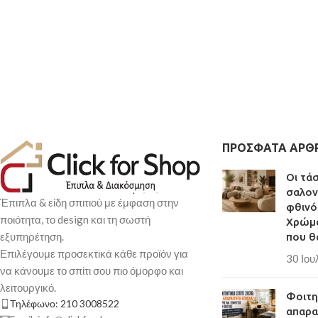
ΠΡΌΣΦΑΤΑ ΆΡΘ
Οι τά
σαλον
Έπιπλα & είδη σπιτιού με έμφαση στην
φθινό
ποιότητα, το design και τη σωστή
Χρώμα
εξυπηρέτηση.
που θ
Επιλέγουμε προσεκτικά κάθε προϊόν για
30 Ιου
να κάνουμε το σπίτι σου πιο όμορφο και
λειτουργικό.
Φοιτητ
Τηλέφωνο: 210 3008522
απαρα