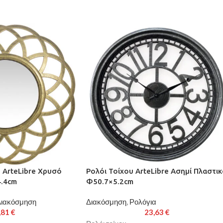
 ArteLibre Χρυσό
Ρολόι Τοίχου ArteLibre Ασημί Πλαστι
4.4cm
Φ50.7×5.2cm
ιακόσμηση
Διακόσμηση
,
Ρολόγια
,81
€
23,63
€