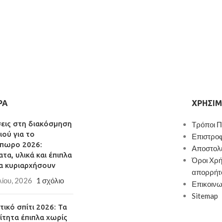
ΡΑ
ΧΡΉΣΙΜ
σεις στη διακόσμηση
Τρόποι 
ιού για το
Επιστρο
πωρο 2026:
Αποστολ
τα, υλικά και έπιπλα
Όροι Χρή
α κυριαρχήσουν
απορρήτ
λίου, 2026
1 σχόλιο
Επικοινω
Sitemap
ικό σπίτι 2026: Τα
ίτητα έπιπλα χωρίς