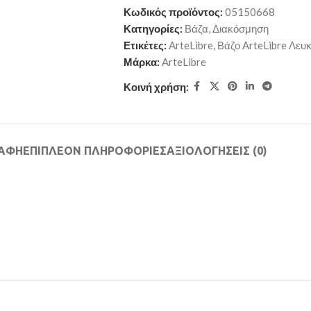
Κωδικός προϊόντος:
05150668
Κατηγορίες:
Βάζα
,
Διακόσμηση
Ετικέτες:
ArteLibre
,
Βάζο ArteLibre Λε
Μάρκα:
ArteLibre
Κοινή χρήση:
ΡΑΦΉ
ΕΠΙΠΛΈΟΝ ΠΛΗΡΟΦΟΡΊΕΣ
ΑΞΙΟΛΟΓΉΣΕΙΣ (0)