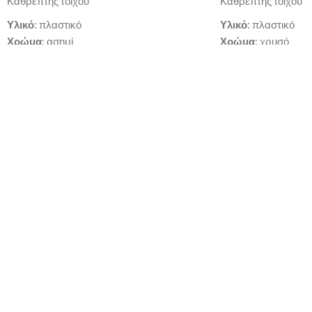
Καθρέπτης τοίχου
Καθρέπτης τοίχου
Υλικό
: πλαστικό
Υλικό
: πλαστικό
Χρώμα
: ασημί
Χρώμα
: χρυσό
Διαστάσεις
: Φ40.6x4.4cm
Διαστάσεις
: Φ40.6
Παράδοση σε 3-10 εργάσιμες ημέρες
Παράδοση σε 3-10 