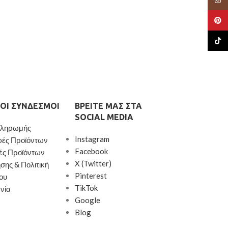
Pinte
TikTo
ΟΙ ΣΎΝΔΕΣΜΟΙ
ΒΡΕΊΤΕ ΜΑΣ ΣΤΑ
SOCIAL MEDIA
Πληρωμής
Instagram
φές Προϊόντων
Facebook
ές Προϊόντων
X (Twitter)
σης & Πολιτική
Pinterest
ου
TikTok
νία
Google
Blog