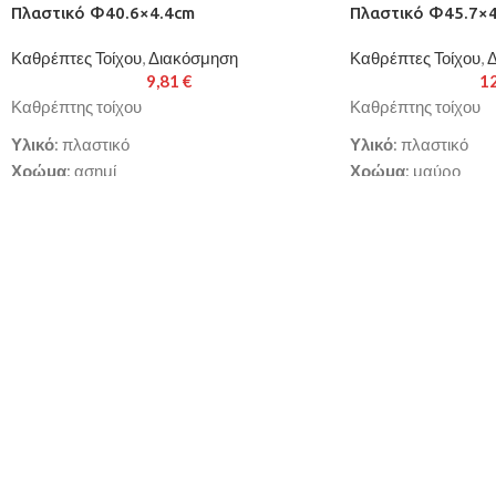
Πλαστικό Φ40.6×4.4cm
Πλαστικό Φ45.7×
Καθρέπτες Τοίχου
,
Διακόσμηση
Καθρέπτες Τοίχου
,
Δ
9,81
€
1
Καθρέπτης τοίχου
Καθρέπτης τοίχου
Υλικό
: πλαστικό
Υλικό
: πλαστικό
Χρώμα
: ασημί
Χρώμα
: μαύρο
Διαστάσεις
: Φ40.6x4.4cm
Διαστάσεις
: Φ45.7
Παράδοση σε 3-10 εργάσιμες ημέρες
Παράδοση σε 3-10 