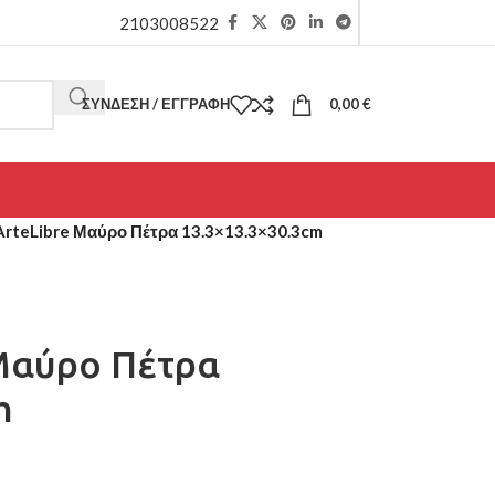
2103008522
ΣΎΝΔΕΣΗ / ΕΓΓΡΑΦΉ
0,00
€
ArteLibre Μαύρο Πέτρα 13.3×13.3×30.3cm
 Μαύρο Πέτρα
m