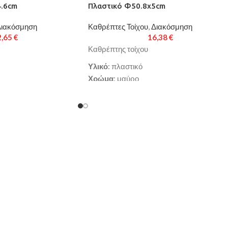
4.6cm
Πλαστικό Φ50.8x5cm
ιακόσμηση
Καθρέπτες Τοίχου
,
Διακόσμηση
2,65
€
16,38
€
Καθρέπτης τοίχου
Υλικό
: πλαστικό
Χρώμα
: μαύρο
x4.6cm
Διαστάσεις
: Φ50.8x5cm
εργάσιμες ημέρες
Παράδοση σε 3-10 εργάσιμες ημέρες