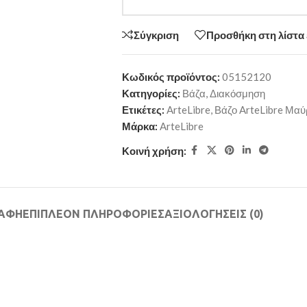
Σύγκριση
Προσθήκη στη λίστα
Κωδικός προϊόντος:
05152120
Κατηγορίες:
Βάζα
,
Διακόσμηση
Ετικέτες:
ArteLibre
,
Βάζο ArteLibre Μαύ
Μάρκα:
ArteLibre
Κοινή χρήση:
ΡΑΦΉ
ΕΠΙΠΛΈΟΝ ΠΛΗΡΟΦΟΡΊΕΣ
ΑΞΙΟΛΟΓΉΣΕΙΣ (0)