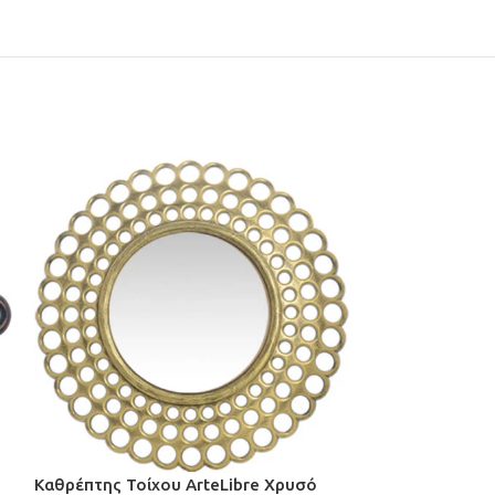
Καθρέπτης Τοίχου ArteLibre Χρυσό
Ρολόι Τοίχου A