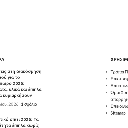
ΡΑ
ΧΡΉΣΙΜ
σεις στη διακόσμηση
Τρόποι 
ιού για το
Επιστρο
πωρο 2026:
Αποστολ
τα, υλικά και έπιπλα
Όροι Χρή
α κυριαρχήσουν
απορρήτ
λίου, 2026
1 σχόλιο
Επικοινω
Sitemap
ικό σπίτι 2026: Τα
ίτητα έπιπλα χωρίς