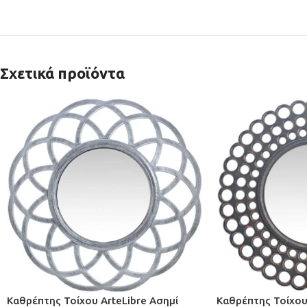
Σχετικά προϊόντα
Καθρέπτης Τοίχου ArteLibre Ασημί
Καθρέπτης Τοίχου