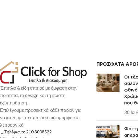
ΠΡΌΣΦΑΤΑ ΆΡΘ
Οι τά
σαλον
Έπιπλα & είδη σπιτιού με έμφαση στην
φθινό
ποιότητα, το design και τη σωστή
Χρώμα
εξυπηρέτηση.
που θ
Επιλέγουμε προσεκτικά κάθε προϊόν για
30 Ιου
να κάνουμε το σπίτι σου πιο όμορφο και
λειτουργικό.
Φοιτητ
Τηλέφωνο: 210 3008522
απαρα