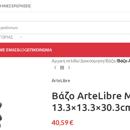
ΥΧΝΈΣ ΕΡΩΤΉΣΕΙΣ
ΓΟΡΊΑΣ
 ΜΕ ΕΜΆΣ
BLOG
ΕΠΙΚΟΙΝΩΝΊΑ
Αρχική σελίδα
/
Διακόσμηση
/
Βάζα
/
Βάζο 
ArteLibre
Βάζο ArteLibre
13.3×13.3×30.3c
40,59
€