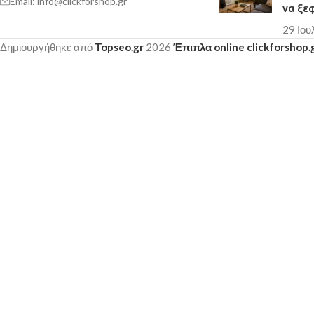
Email: info@clickforshop.gr
να ξε
29 Ιου
Δημιουργήθηκε από
Topseo.gr
2026
Έπιπλα online clickforshop.