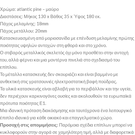
Χρώμα: atlantic pine – μαύρο
Διαστάσεις: Μήκος 130 x Βάθος 35 x Ύψος 180 εκ.
Πάχος μελαμίνης: 18mm
Πάχος μετάλλου: 20mm
Κατασκευασμένη από μοριοσανίδα με επένδυση μελαμίνης πρώτης
ποιότητας υψηλών αντοχών στη φθορά και στο χρόνο.
Ο στιβαρός μεταλλικός σκελετός όχι μόνο προσθέτει στην αντοχή
του, αλλά φέρνει και μια μοντέρνα πινελιά στο σχεδιασμό του
επίπλου.
Το μέταλλο κατασκευής δεν σκουριάζει και είναι βαμμένο με
ανθεκτική στις γρατσουνιές ηλεκτροστατική βαφή πούδρας.
Τα υλικά κατασκευής είναι αβλαβή για το περιβάλλον και την υγεία,
δεν περιέχουν καρκινογόνες ουσίες και ακολουθούν τα ευρωπαϊκά
πρότυπα ποιότητας Ε1.
Μια ιδανική πρόταση διακόσμησης και ταυτόχρονα ένα λειτουργικό
έπιπλο ιδανικό για κάθε οικιακό και επαγγελματικό χώρο.
Προσοχή στις απομιμήσεις:
Παρόμοια σχέδια επίπλων μπορεί να
κυκλοφορούν στην αγορά σε χαμηλότερη τιμή, αλλά με διαφορετικά