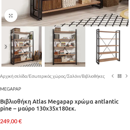
Κάντε κλικ για μεγέθυνση
Αρχική σελίδα
/
Εσωτερικός χώρος
/
Σαλόνι
/
Βιβλιοθήκες
MEGAPAP
Βιβλιοθήκη Atlas Megapap χρώμα antlantic
pine – μαύρο 130x35x180εκ.
249,00
€