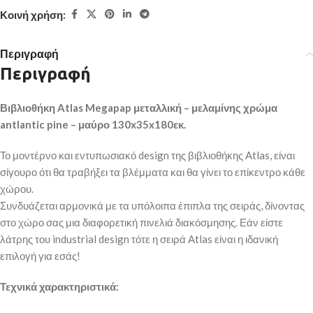
Κοινή χρήση:
Περιγραφή
Περιγραφή
Βιβλιοθήκη Atlas Megapap μεταλλική – μελαμίνης χρώμα
antlantic pine – μαύρο 130x35x180εκ.
Το μοντέρνο και εντυπωσιακό design της βιβλιοθήκης Atlas, είναι
σίγουρο ότι θα τραβήξει τα βλέμματα και θα γίνει το επίκεντρο κάθε
χώρου.
Συνδυάζεται αρμονικά με τα υπόλοιπα έπιπλα της σειράς, δίνοντας
στο χώρο σας μια διαφορετική πινελιά διακόσμησης. Εάν είστε
λάτρης του industrial design τότε η σειρά Atlas είναι η ιδανική
επιλογή για εσάς!
Τεχνικά χαρακτηριστικά: