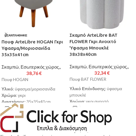
Σκαμπό ArteLibre BAT
ΕΞΑΝΤΛΉΘΗΚΕ
FLOWER Γκρι Ανοιχτό
Πουφ ArteLibre HOGAN Γκρι
Ύφασμα Μπουκλέ
Υφασμα/Μοριοσανίδα
38x38x40cm
35x35x41cm
Σκαμπώ
,
Εσωτερικός χώρος,,
Σκαμπώ
,
Εσωτερικός χώρος,,
32,34
€
38,76
€
Πουφ BAT FLOWER
Πουφ HOGAN
Υλικό Επένδυσης
: ύφασμα
Υλικό
: ύφασμα/μοριοσανίδα
μπουκλέ
Χρώμα
: γκρι
Χρώμα
: γκρι ανοιχτό
Διαστάσεις
: 35x35x41cm
Διαστάσεις
: 38x38x40cm
Κατασκευασμένο ειδικά για να
Επίπεδο Σκληρότητας Αφρού
:
προσφέρει μεγάλη αντοχή στην
μέτριο
καθημερινή χρήση
Αποσπώμενο Κάλυμμα
: όχι
Θα ταιριάξει σε και θα
Εσωτερική/Εξωτερική Χρήση
:
συμπληρώσει οποιοδήποτε χώρο