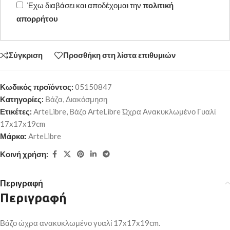
Έχω διαβάσει και αποδέχομαι την
πολιτική
απορρήτου
Σύγκριση
Προσθήκη στη λίστα επιθυμιών
Κωδικός προϊόντος:
05150847
Κατηγορίες:
Βάζα
,
Διακόσμηση
Ετικέτες:
ArteLibre
,
Βάζο ArteLibre Ώχρα Ανακυκλωμένο Γυαλί
17x17x19cm
Μάρκα:
ArteLibre
Κοινή χρήση:
Περιγραφή
Περιγραφή
Βάζο ώχρα ανακυκλωμένο γυαλί 17x17x19cm.