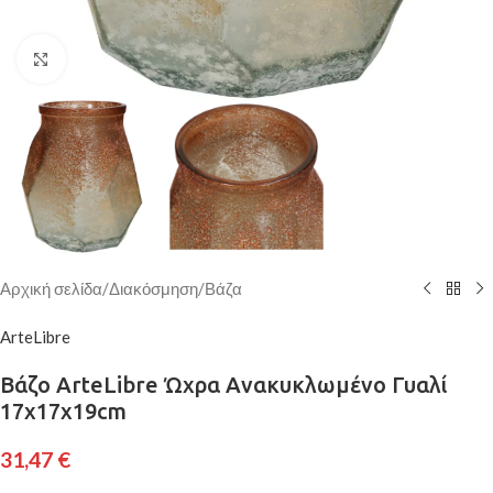
Κάντε κλικ για μεγέθυνση
Αρχική σελίδα
/
Διακόσμηση
/
Βάζα
ArteLibre
Βάζο ArteLibre Ώχρα Ανακυκλωμένο Γυαλί
17x17x19cm
31,47
€