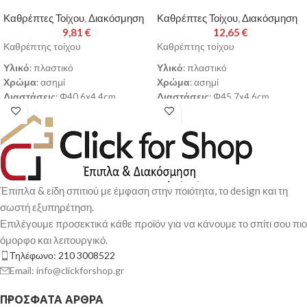
Καθρέπτες Τοίχου
,
Διακόσμηση
Καθρέπτες Τοίχου
,
Διακόσμηση
9,81
€
12,65
€
Καθρέπτης τοίχου
Καθρέπτης τοίχου
Υλικό
: πλαστικό
Υλικό
: πλαστικό
Χρώμα
: ασημί
Χρώμα
: ασημί
Διαστάσεις
: Φ40.6x4.4cm
Διαστάσεις
: Φ45.7x4.6cm
Παράδοση σε 3-10 εργάσιμες
Παράδοση σε 3-10 εργάσιμες
ημέρες
ημέρες
Έπιπλα & είδη σπιτιού με έμφαση στην ποιότητα, το design και τη
σωστή εξυπηρέτηση.
Επιλέγουμε προσεκτικά κάθε προϊόν για να κάνουμε το σπίτι σου πιο
όμορφο και λειτουργικό.
Τηλέφωνο: 210 3008522
Email: info@clickforshop.gr
ΠΡΌΣΦΑΤΑ ΆΡΘΡΑ