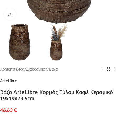
Κάντε κλικ για μεγέθυνση
Αρχική σελίδα
/
Διακόσμηση
/
Βάζα
ArteLibre
Βάζο ArteLibre Κορμός Ξύλου Καφέ Κεραμικό
19x19x29.5cm
46,63
€