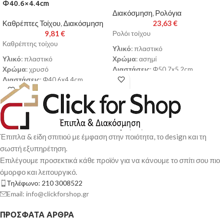
Φ40.6×4.4cm
Διακόσμηση
,
Ρολόγια
Καθρέπτες Τοίχου
,
Διακόσμηση
23,63
€
9,81
€
Ρολόι τοίχου
Καθρέπτης τοίχου
Υλικό
: πλαστικό
Υλικό
: πλαστικό
Χρώμα
: ασημί
Χρώμα
: χρυσό
Διαστάσεις
: Φ50.7x5.2cm
Διαστάσεις
: Φ40.6x4.4cm
Παράδοση σε 3-10 εργάσιμες
Παράδοση σε 3-10 εργάσιμες
ημέρες
ημέρες
Έπιπλα & είδη σπιτιού με έμφαση στην ποιότητα, το design και τη
σωστή εξυπηρέτηση.
Επιλέγουμε προσεκτικά κάθε προϊόν για να κάνουμε το σπίτι σου πιο
όμορφο και λειτουργικό.
Τηλέφωνο: 210 3008522
Email: info@clickforshop.gr
ΠΡΌΣΦΑΤΑ ΆΡΘΡΑ